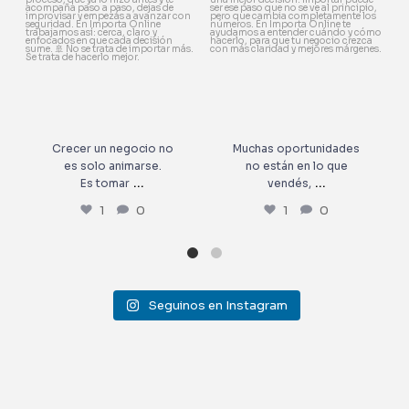
1
0
1
0
Crecer un negocio no
Muchas oportunidades
es solo animarse.
no están en lo que
...
...
Es tomar
vendés,
1
0
1
0
Seguinos en Instagram