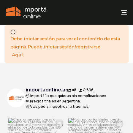
T
N
Debe iniciar sesión para ver el contenido de esta
página. Puede iniciar sesión/registrarse
Aquí
.
importaonline.ar
48
2.396
📦 Importá lo que quieras sin complicaciones.
💸 Precios finales en Argentina.
🚀 Vos pedís, nosotros lo traemos.
Crecer un negocio no es solo
Muchas oportunidades no
animarse.
están en lo que vendés,
...
Es tomar
...