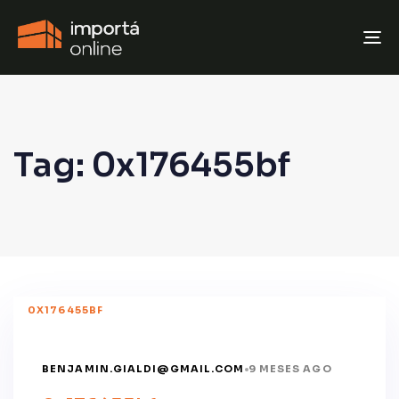
T
N
Tag: 0x176455bf
0X176455BF
BENJAMIN.GIALDI@GMAIL.COM
9 MESES AGO