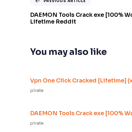
PREVIOUS ARTICLE
DAEMON Tools Crack exe [100% W
Lifetime Reddit
You may also like
8 meses ago
Unlocks
Vpn One Click Cracked [Lifetime] (
pirate
8 meses ago
Unlocks
DAEMON Tools Crack exe [100% Wo
pirate