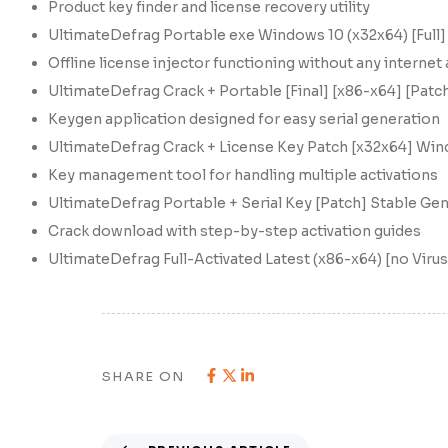
Product key finder and license recovery utility
UltimateDefrag Portable exe Windows 10 (x32x64) [Full]
Offline license injector functioning without any internet
UltimateDefrag Crack + Portable [Final] [x86-x64] [Patc
Keygen application designed for easy serial generation
UltimateDefrag Crack + License Key Patch [x32x64] Win
Key management tool for handling multiple activations
UltimateDefrag Portable + Serial Key [Patch] Stable Ge
Crack download with step-by-step activation guides
UltimateDefrag Full-Activated Latest (x86-x64) [no Viru
SHARE ON