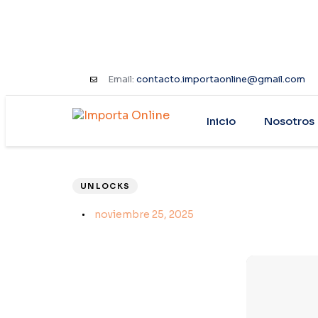
Email:
contacto.importaonline@gmail.com
Inicio
Nosotros
PUBLISHED
Author
Published
IN:
on:
UNLOCKS
noviembre 25, 2025