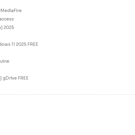
 MediaFire
 access
h] 2025
dows 11 2025 FREE
nuine
s] gDrive FREE