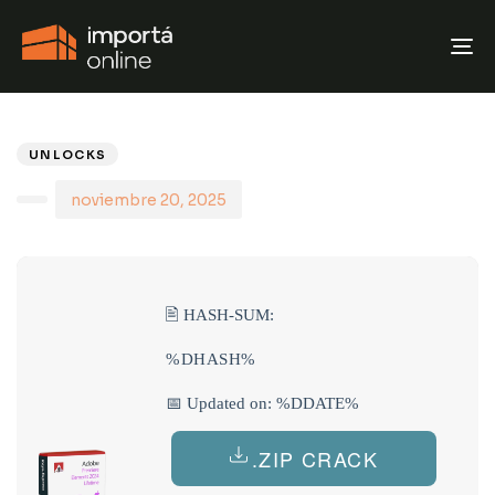
T
N
PUBLISHED
Author
Published
IN:
on:
UNLOCKS
noviembre 20, 2025
🖹 HASH-SUM:
%DHASH%
📅 Updated on: %DDATE%
.ZIP CRACK