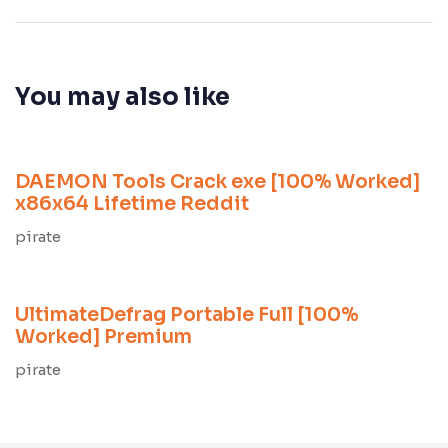
You may also like
8 meses ago
Unlocks
DAEMON Tools Crack exe [100% Worked]
x86x64 Lifetime Reddit
pirate
8 meses ago
Unlocks
UltimateDefrag Portable Full [100%
Worked] Premium
pirate