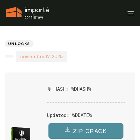
T
N
PUBLISHED
Author
Published
IN:
on:
UNLOCKS
noviembre 17, 2025
📎 HASH: %DHASH%
Updated:
%DDATE%
.ZIP CRACK