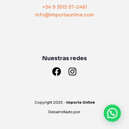
-
primer paso.
#importasinvueltas
-
+54 9 3515 57-2461
-
#importaenargentina
-
-
#importardesdechina
info@importaonline.com
-
-
#productos
#import
-
1
0
#importasinvueltas
-
#importaenargentina
#import
#importardesdechina
#importasinvueltas
#productos
#importaenargentina
#importardesdechina
1
0
#productos
Nuestras redes
1
0
Copyright 2025 -
Importa Online
Desarrollado por