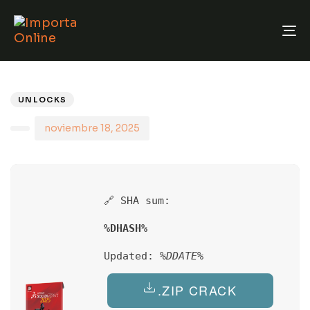
T
N
PUBLISHED
Author
Published
IN:
on:
UNLOCKS
noviembre 18, 2025
🔗 SHA sum:
%DHASH%
Updated:
%DDATE%
.ZIP CRACK