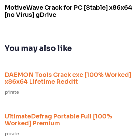
MotiveWave Crack for PC [Stable] x86x64
[no Virus] gDrive
You may also like
8 meses ago
Unlocks
DAEMON Tools Crack exe [100% Worked]
x86x64 Lifetime Reddit
pirate
8 meses ago
Unlocks
UltimateDefrag Portable Full [100%
Worked] Premium
pirate